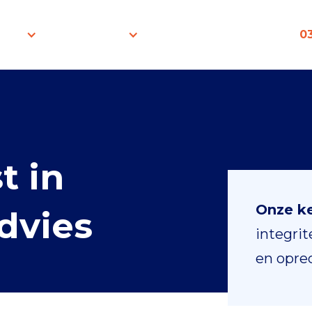
 ons
Hypotheek
Nieuws
Contact
03
t in
Onze k
dvies
integri
en oprec