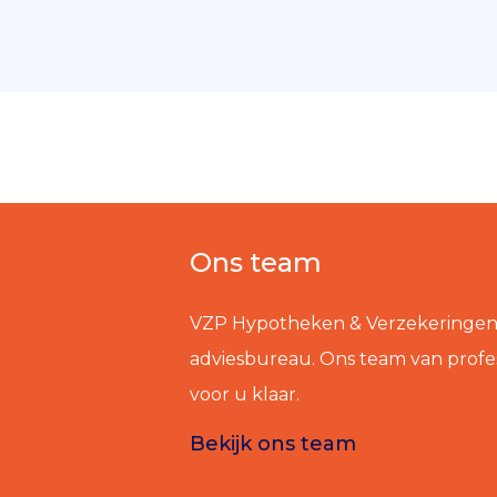
Ons team
VZP Hypotheken & Verzekeringen i
adviesbureau. Ons team van profes
voor u klaar.
Bekijk ons team