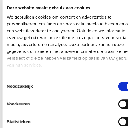
verzekering wilt laten doorlopen. Dit is meestal je
pensioengerechtigde leeftijd.
Deze website maakt gebruik van cookies
Medische keuring
: Voordat je een
We gebruiken cookies om content en advertenties te
arbeidsongeschiktheidsverzekering kunt afsluiten,
word je meestal medisch gekeurd. Bestaande
personaliseren, om functies voor social media te bieden en 
aandoeningen of een slechte gezondheid kunnen
ons websiteverkeer te analyseren. Ook delen we informatie
leiden tot hogere premies of uitsluitingen van
over uw gebruik van onze site met onze partners voor social
bepaalde risico’s.
media, adverteren en analyse. Deze partners kunnen deze
gegevens combineren met andere informatie die u aan ze he
Alternatieven voor een AOV
verstrekt of die ze hebben verzameld op basis van uw gebru
van hun services.
Een AOV kan behoorlijk prijzig zijn, vooral voor
oudere ondernemers of mensen met een risicovol
Toestemmingsselectie
Noodzakelijk
beroep. Sommige ondernemers kiezen daarom
voor alternatieven, zoals:
Voorkeuren
Broodfondsen
: Dit zijn collectieve spaarfondsen
waar een groep ondernemers samen een pot
opbouwt. Wordt een van hen ziek, dan ontvangt hij
Statistieken
of zij een uitkering uit dit fonds. Dit systeem is vaak