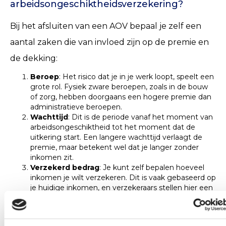
arbeidsongeschiktheidsverzekering?
Bij het afsluiten van een AOV bepaal je zelf een
aantal zaken die van invloed zijn op de premie en
de dekking:
Beroep
: Het risico dat je in je werk loopt, speelt een
grote rol. Fysiek zware beroepen, zoals in de bouw
of zorg, hebben doorgaans een hogere premie dan
administratieve beroepen.
Wachttijd
: Dit is de periode vanaf het moment van
arbeidsongeschiktheid tot het moment dat de
uitkering start. Een langere wachttijd verlaagt de
premie, maar betekent wel dat je langer zonder
inkomen zit.
Verzekerd bedrag
: Je kunt zelf bepalen hoeveel
inkomen je wilt verzekeren. Dit is vaak gebaseerd op
je huidige inkomen, en verzekeraars stellen hier een
maximum aan, meestal rond de 80% van je
jaarinkomen.
Eindleeftijd
: De leeftijd tot wanneer je de